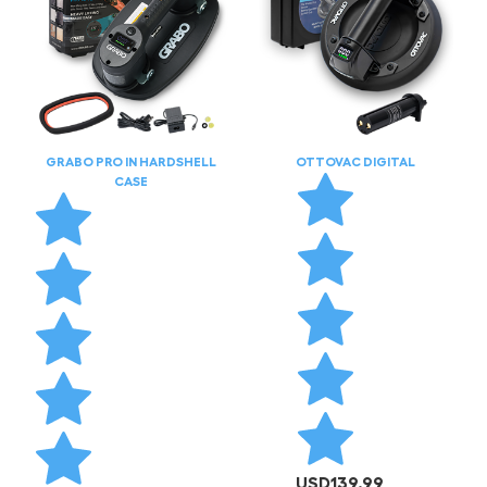
GRABO PRO IN HARDSHELL
OTTOVAC DIGITAL
CASE
USD
139.99