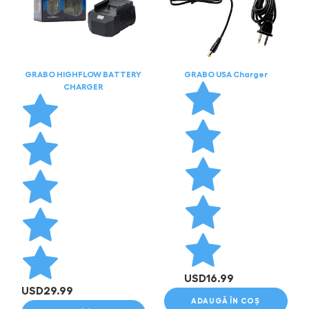
GRABO HIGHFLOW BATTERY
GRABO USA Charger
CHARGER
USD
16.99
USD
29.99
ADAUGĂ ÎN COȘ