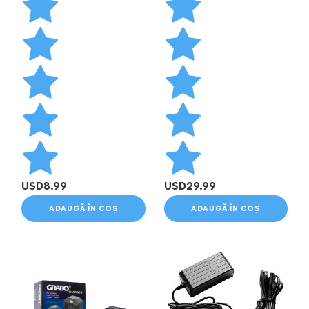
USD
8.99
USD
29.99
ADAUGĂ ÎN COȘ
ADAUGĂ ÎN COȘ