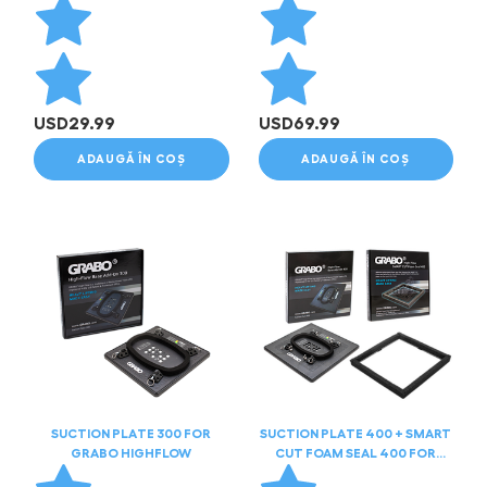
USD
29.99
USD
69.99
ADAUGĂ ÎN COȘ
ADAUGĂ ÎN COȘ
SUCTION PLATE 300 FOR
SUCTION PLATE 400 + SMART
GRABO HIGHFLOW
CUT FOAM SEAL 400 FOR
GRABO HIGHFLOW