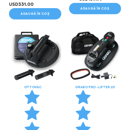
USD
331.00
ADAUGĂ ÎN COȘ
ADAUGĂ ÎN COȘ
OTTOVAC
GRABO PRO -LIFTER 20