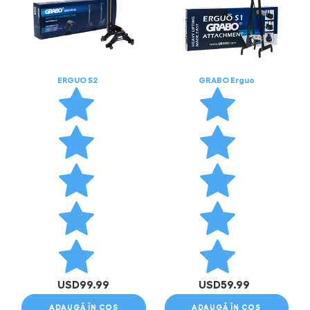
ERGUO S2
GRABO Erguo
USD
99.99
USD
59.99
ADAUGĂ ÎN COȘ
ADAUGĂ ÎN COȘ