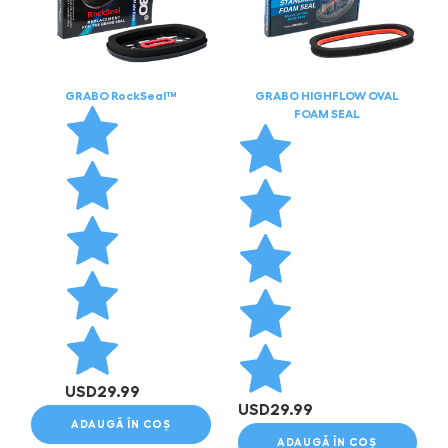
GRABO RockSeal™
GRABO HIGHFLOW OVAL
FOAM SEAL
USD
29.99
USD
29.99
ADAUGĂ ÎN COȘ
ADAUGĂ ÎN COȘ