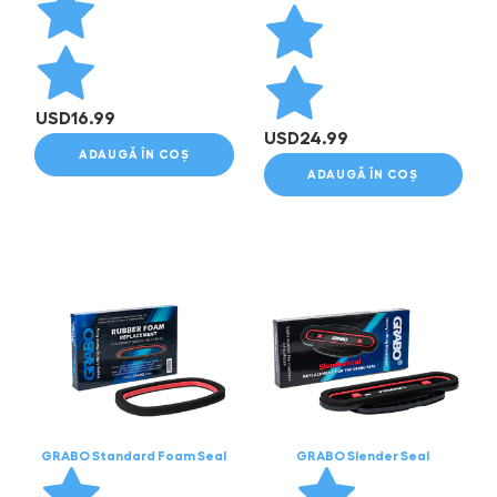
USD
16.99
USD
24.99
ADAUGĂ ÎN COȘ
ADAUGĂ ÎN COȘ
GRABO Standard Foam Seal
GRABO Slender Seal