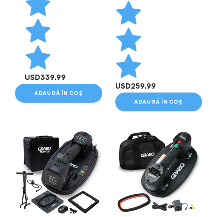
USD
339.99
USD
259.99
ADAUGĂ ÎN COȘ
ADAUGĂ ÎN COȘ