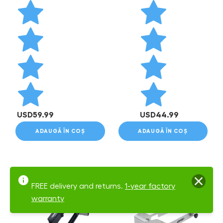
USD
59.99
USD
44.99
ADAUGĂ ÎN COȘ
ADAUGĂ ÎN COȘ
FREE delivery and returns.
1-year factory
warranty