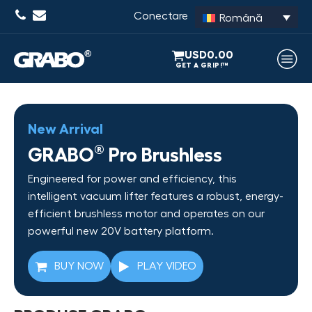
Conectare
Română
USD
0.00
New Arrival
®
GRABO
Pro Brushless
Engineered for power and efficiency, this
intelligent vacuum lifter features a robust, energy-
efficient brushless motor and operates on our
powerful new 20V battery platform.
BUY NOW
PLAY VIDEO