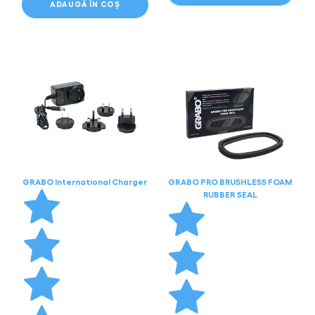
ADAUGĂ ÎN COȘ
GRABO International Charger
GRABO PRO BRUSHLESS FOAM
RUBBER SEAL