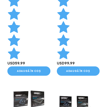
USD
59.99
USD
99.99
ADAUGĂ ÎN COȘ
ADAUGĂ ÎN COȘ