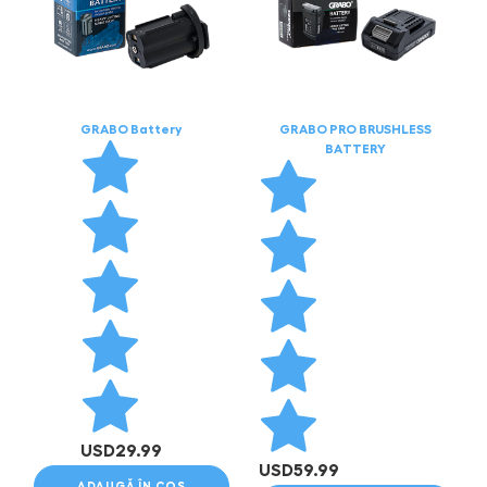
GRABO Battery
GRABO PRO BRUSHLESS
BATTERY
USD
29.99
USD
59.99
ADAUGĂ ÎN COȘ