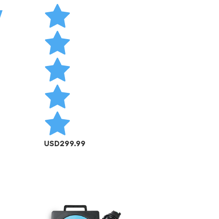
W
USD
299.99
AÑADIR AL CARRITO