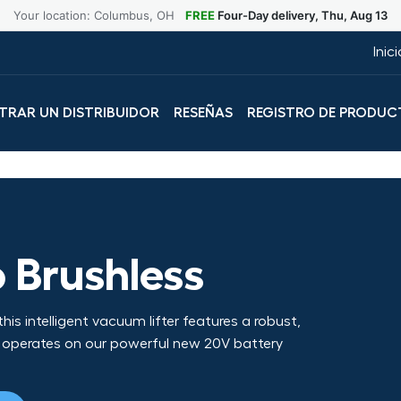
Your location: Columbus, OH
FREE
Four-Day delivery, Thu, Aug 13
Inic
RAR UN DISTRIBUIDOR
RESEÑAS
REGISTRO DE PRODUC
 Brushless
his intelligent vacuum lifter features a robust,
d operates on our powerful new 20V battery