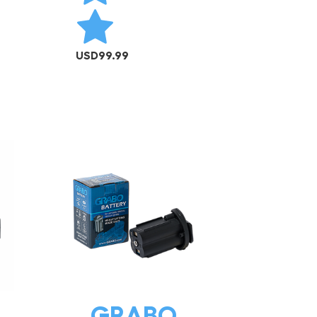
USD
99.99
AÑADIR AL CARRITO
GRABO