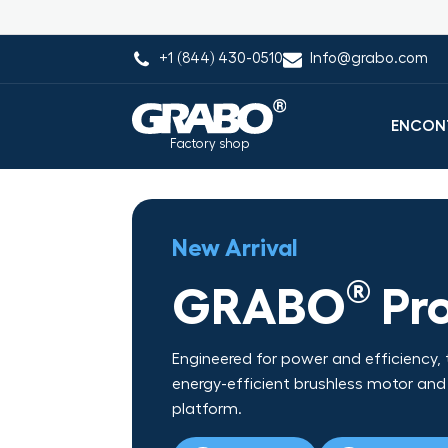
+1 (844) 430-0510
Info@grabo.com
ENCONT
Factory shop
New Arrival
®
GRABO
Pro
Engineered for power and efficiency, t
energy-efficient brushless motor an
platform.