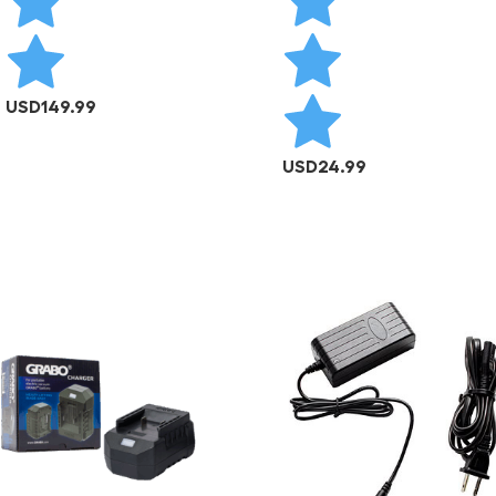
USD
149.99
AÑADIR AL CARRITO
USD
24.99
AÑADIR AL CARRITO