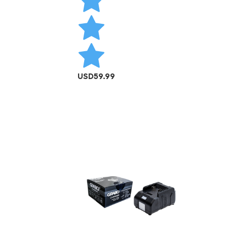
USD
59.99
AÑADIR AL CARRITO