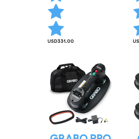
USD
331.00
U
AÑADIR AL CARRITO
GRABO PRO