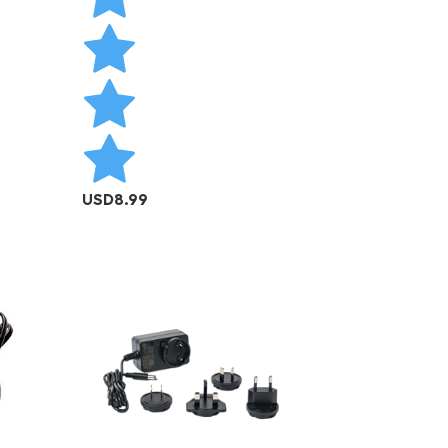
USD
8.99
AÑADIR AL CARRITO