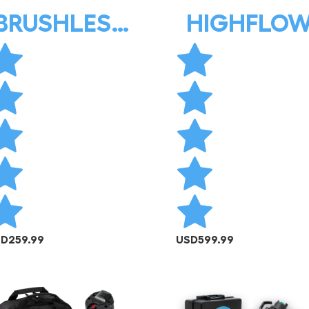
BRUSHLESS
HIGHFLO
(Tool Only)
SD
259.99
USD
599.99
AÑADIR AL CARRITO
AÑADIR AL CARRITO