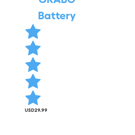
W
Battery
USD
29.99
AÑADIR AL CARRITO