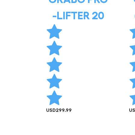
-LIFTER 20
USD
299.99
U
AÑADIR AL CARRITO