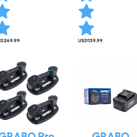
SD
249.99
USD
139.99
SIN EXISTENCIAS
AÑADIR AL CARRITO
GRABO Pro
GRABO