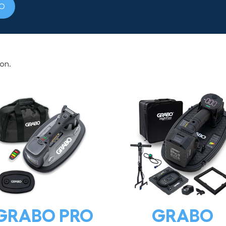
EO
ion.
GRABO PRO
GRABO