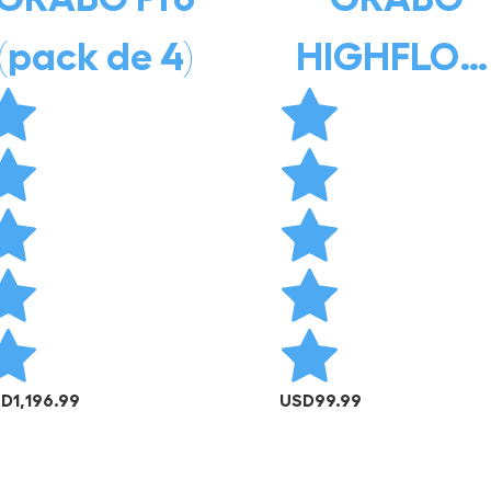
(pack de 4)
HIGHFLO
BATTERY
SD
1,196.99
USD
99.99
AÑADIR AL CARRITO
AÑADIR AL CARRITO