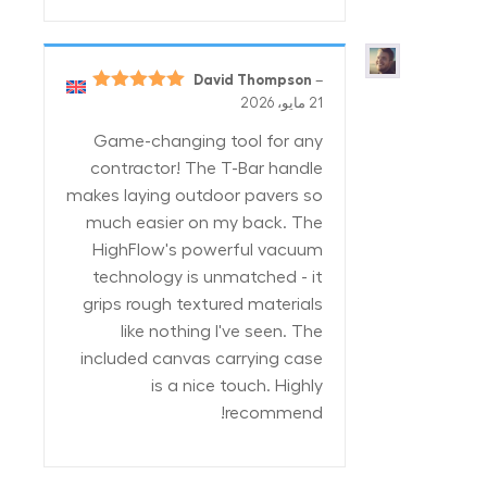
David Thompson
–
تم التقييم
5
21 مايو، 2026
من 5
Game-changing tool for any
contractor! The T-Bar handle
makes laying outdoor pavers so
much easier on my back. The
HighFlow's powerful vacuum
technology is unmatched - it
grips rough textured materials
like nothing I've seen. The
included canvas carrying case
is a nice touch. Highly
recommend!