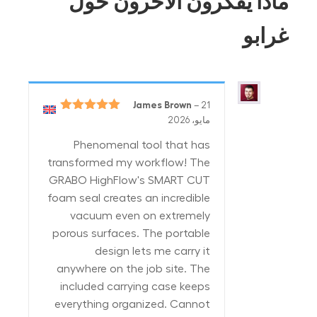
ماذا يفكرون الآخرون حول
غرابو
James Brown
–
21
تم التقييم
5
مايو، 2026
من 5
Phenomenal tool that has
transformed my workflow! The
GRABO HighFlow's SMART CUT
foam seal creates an incredible
vacuum even on extremely
porous surfaces. The portable
design lets me carry it
anywhere on the job site. The
included carrying case keeps
everything organized. Cannot